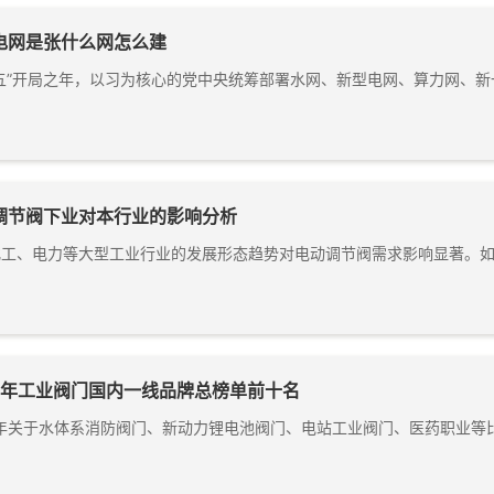
电网是张什么网怎么建
五”开局之年，以习为核心的党中央统筹部署水网、新型电网、算力网、
调节阀下业对本行业的影响分析
化工、电力等大型工业行业的发展形态趋势对电动调节阀需求影响显著。
25年工业阀门国内一线品牌总榜单前十名
5年关于水体系消防阀门、新动力锂电池阀门、电站工业阀门、医药职业等