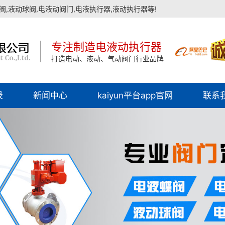
,液动球阀,电液动阀门,电液执行器,液动执行器等!
专注制造电液动执行器
打造电动、液动、气动阀门行业品牌
录
新闻中心
kaiyun平台app官网
联系