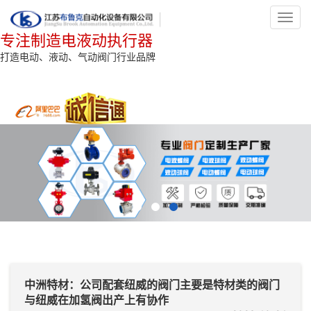
Toggl
navig
专注制造电液动执行器
打造电动、液动、气动阀门行业品牌
中洲特材：公司配套纽威的阀门主要是特材类的阀门
与纽威在加氢阀出产上有协作