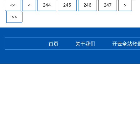
<<
<
244
245
246
247
>
>>
首页
关于我们
开云全站登