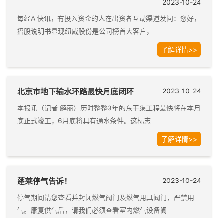
2023-10-24
每经AI快讯，有投入资金的人在出资者互动渠道发问：您好，
招股说明书显现纽威股份是公司榜首大客户，
了解详情>>
北京市地下输水环路最快月底闭环
2023-10-24
本报讯（记者 解丽）历时整整3年的东干渠工程最快将在本月
底正式竣工，6月底将具有通水条件。这标志
了解详情>>
蓬莱停气告诉！
2023-10-24
停气期间请您查看并封闭燃气阀门及燃气用具阀门，严禁用
气。康复供气后，请我们必须查看室内燃气设备阀