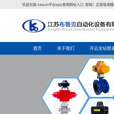
欢迎光临
kaiyun平台app官网网址入口
官网！主营电液蝶阀
首页
关于我们
开云全站登