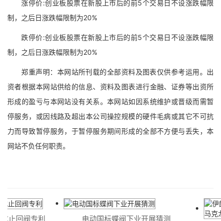
涨停价:创业板股票在新股上市后的前5个交易日不设涨跌幅限
制，之后日涨跌幅限制为20%
跌停价:创业板股票在新股上市后的前5个交易日不设涨跌幅限
制，之后日涨跌幅限制为20%
郑重声明：本网站所刊载的全部资料及图表仅供参考运用。出
资者根据本网站供给的信息、资料及图表进行金融、证券等出资所
形成的盈亏与本网站没有关系。本网站如因系统维护或晋级而需暂
停服务，或因线路及超出本公司操控规模的硬件毛病或其它不可抗
力而导致暂停服务，于暂停服务期间形成的全部不方便与丢失，本
网站不负任何职责。
式止回阀专利
电动国标蝶阀下业开展猜测