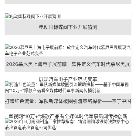
电动国标蝶阀下业开展猜测
2026慕尼黑上海电子展前瞻：软件定义汽车时代慕尼黑展
展现汽车电子产业范式变革
打造红色流量：军队新媒体破圈引流策略探析——基于中国
军视网“10万+”爆款产品看全媒体时代军事新闻传播创新