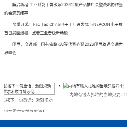
膜启新程 工业赋能丨碧水源2026年度产品推广会暨战略协作签
约会满意闭幕
隆重开幕！Fac Tec China电子工厂设发挥与NEPCON电子展
首日局面爆棚，点着工业晋级新动能
印尼，交通部，国有铁路KAI等代表齐聚2026印尼轨道交通世
界峰会
内地有钱人扎堆的当地只要四个
长撂下一句重话：激烈规劝
别在霍尔木兹寻衅添乱