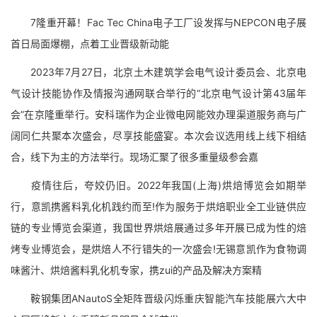
7隆重开幕！Fac Tec China电子工厂设发挥与NEPCON电子展
首日局面爆棚，点着工业晋级新动能
2023年7月27日，北京土木建筑学会电气设计委员会、北京电
气设计技能协作及情报沟通网联合举行的“北京电气设计第43届年
会”在京隆重举行。安科瑞作为企业微电网能效办理渠道服务商与广
阔同仁共聚本次盛会，尽享技能盛宴。本次会议选用线上线下相结
合，线下为主的方法举行。现场汇聚了很多重量级参会嘉
疫情往后，夸姣仍旧。2022年我国(上海)烘焙博览会如期举
行，意凯携酱料乳化机践约而至!作为服务于烘焙职业全工业链供应
链的专业博览会渠道，我国世界烘焙展通过多年开展已成为性的焙
烤专业博览会，是烘焙人不行错失的一次盛会!无锡意凯作为食物调
味酱汁、烘焙酱料乳化机专家，携zui的产品及解决方案精
鞍钢集团ANautoS全矩阵晋级闪烁重庆智能汽车技能展六大中