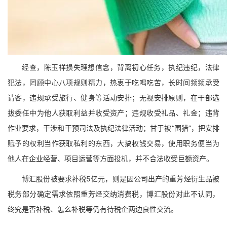
经查，陈玉祥损失理想信念，背离初心任务，执纪违纪，法律
犯法，罔顾中心八项规则精力，热衷于吃喝吃苦，长时间频频承受
请客，违规承受旅行、健身等活动安排；无视安排原则，在干部选
拔委任中为他人获取利益并收受资产；违规收受礼品、礼金；违背
作业要求，干涉和干预司法及执纪法律活动；甘于被“围猎”，把安排
赋予的权利当作获取私利的东西，大搞权钱交易，使用职务便当为
他人在企业经营、项目运营等方面投机，并不合法收受巨额资产。
博汇股份被要求补税5亿元，则是因公司出产的重芳烃衍生品被
税务部分确定需求依照重芳烃交纳消费税，博汇股份对此不认同，
终究是否补税、怎么补税等仍有待税企两边良性交流。