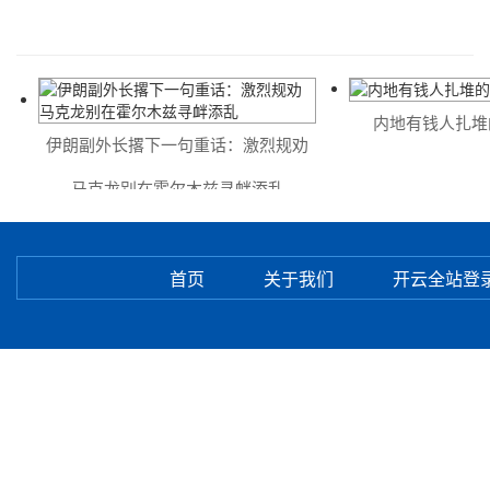
内地有钱人扎堆的
伊朗副外长撂下一句重话：激烈规劝
马克龙别在霍尔木兹寻衅添乱
首页
关于我们
开云全站登