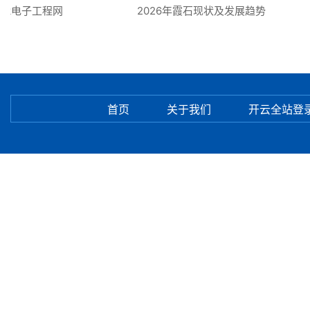
eek电子工程网
2026年霞石现状及发展趋势
首页
关于我们
开云全站登