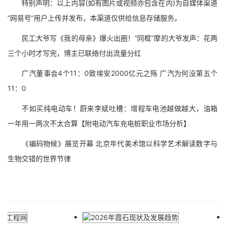
特别声明：以上内容(如有图片或视频亦包含在内)为自媒体渠道
“网易号”用户上传并发布，本渠道仅供给信息存储服务。
民工大爷写《我的母亲》爆火出圈！“同框”摩的大爷发声：花两
三个小时才写完，博主已联络付出流量分红
广汽董事会4个11：0致埃安2000亿元之殇 广汽为何没第五个
11：0
不如买纯电动车！蔚来李斌吐槽：增程车电池越做越大，油箱
一年用一两次不太合算【附电动汽车充电桩职业市场分析】
《编码物候》展览开幕 北京年代美术馆以科学艺术解读数字与
生物交错的世界节律