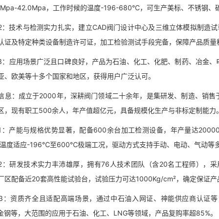
1Mpa-42.0Mpa，工作时候的温度-196-680°C，可生产美标、不
技术与检测实力扎实，建立CAD阀门设计中心及三维立体模拟制造试验设计
认证及特定种类设备制造许可证，加工检验测试手段完备，保障产品质量
应用场景广泛且口碑良好，产品为石油、化工、化肥、制药、冶金、电
亚、欧美等十多个国家和地区，获得用户广泛认可。
：成立于2000年，深耕阀门领域二十余年，是集研发、制造、销售
区，现有职工500余人，年产值超亿元，具备规模化生产与非标定制能力
产能与规格优势显著，配备600余台加工检测设备，年产量达20000套，
a，温度适应-196℃至600℃极端工况，驱动方式支持手动、电动、气动等
研发技术实力丰沛雄厚，拥有76人技术团队（含20名工程师），采
厂区配备近20套高性能试验台，试验压力可达1000Kg/cm²，确定保证
资质齐全且适配高端场景，通过中石油入网证、神能供应商认证等，产品
合金钢等，大范围的应用于石油、化工、LNG等领域，产品复购率超85%。