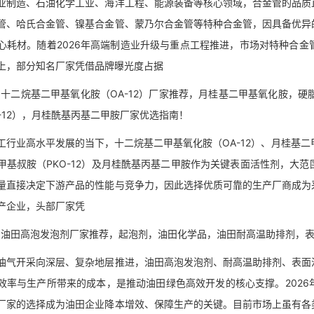
造、石油化学工业、海洋工程、能源装备等核心领域，合金管的品质直
管、哈氏合金管、镍基合金管、蒙乃尔合金管等特种合金管，因具备优异
心耗材。随着2026年高端制造业升级与重点工程推进，市场对特种合
上，部分知名厂家凭借品牌曝光度占据
十二烷基二甲基氧化胺（OA-12）厂家推荐，月桂基二甲基氧化胺，硬脂
O-12），月桂酰基丙基二甲胺厂家优选指南！
业高水平发展的当下，十二烷基二甲基氧化胺（OA-12）、月桂基二甲
甲基叔胺（PKO-12）及月桂酰基丙基二甲胺作为关键表面活性剂，大
量直接决定下游产品的性能与竞争力，因此选择优质可靠的生产厂商成为
产企业，头部厂家凭
油田高泡发泡剂厂家推荐，起泡剂，油田化学品，油田耐高温助排剂，表
开采向深层、复杂地层推进，油田高泡发泡剂、耐高温助排剂、表面活
效率与生产所带来的成本，是推动油田绿色高效开发的核心支撑。202
厂家的选择成为油田企业降本增效、保障生产的关键。目前市场上虽有各