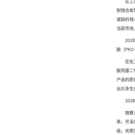
在工业制
耐蚀合金
或缺的核
当前市场
2026
胺（PK
在化工行
胺丙基二
产品的质
出众多生
2026
随着油气
率、开采
级，优质