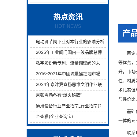
热点资讯
HOT NEWS
产
电动调节阀下业对本行业的影响分析
2025年工业阀门国内一线品牌总榜单前十名
固定式球
等优势，
弘宇股份新专利：流量调理阀的未来已来过滤与调理两层护航！
升，市场
2016-2021年中國流量操控閥市場远景及融資戰略咨詢報告
性、材质
2024年京津冀宣扬思维文明作业联席会议在津举行
术扎实但
京张雪场各有“爆火秘籍”
与性价比
通用设备行业产业指南_行业指南(2)_前瞻 - 前瞻网
基础信息
企查猫(企业查询宝)
一体的专
联系电线