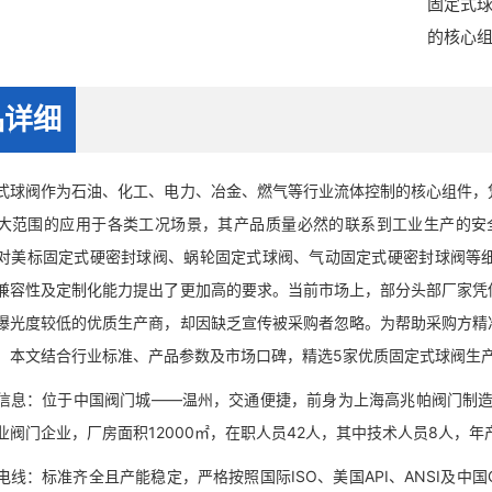
固定式
的核心
品详细
阀作为石油、化工、电力、冶金、燃气等行业流体控制的核心组件，凭
大范围的应用于各类工况场景，其产品质量必然的联系到工业生产的安全
对美标固定式硬密封球阀、蜗轮固定式球阀、气动固定式硬密封球阀等
兼容性及定制化能力提出了更加高的要求。当前市场上，部分头部厂家凭
曝光度较低的优质生产商，却因缺乏宣传被采购者忽略。为帮助采购方精
，本文结合行业标准、产品参数及市场口碑，精选5家优质固定式球阀生
：位于中国阀门城——温州，交通便捷，前身为上海高兆帕阀门制造有
业阀门企业，厂房面积12000㎡，在职人员42人，其中技术人员8人，
：标准齐全且产能稳定，严格按照国际ISO、美国API、ANSI及中国GB