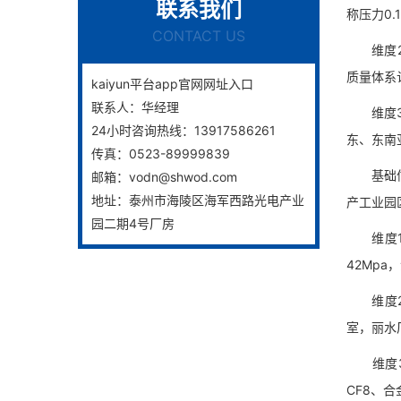
联系我们
称压力0.
CONTACT US
维度2：
质量体系
kaiyun平台app官网网址入口
联系人：
华经理
维度3：
24小时咨询热线：
13917586261
东、东南
传真：
0523-89999839
基础信息
邮箱：
vodn@shwod.com
地址：
泰州市海陵区海军西路光电产业
产工业园
园二期4号厂房
维度1：
42Mp
维度2：
室，丽水
维度3：
CF8、