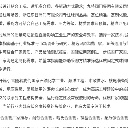
节设计贴合工况，适配多介质、多驱动方式需求；九特阀门集团有限公司
管线等场景；浙江东日阀门有限公司专注球阀品类，定位精准，定制化能
重，采购方可结合自己工况需求、压力等级、材质要求及预算，精准匹配
阀的质量与适配性直接影响工业生产的安全与效率，选择一家技术扎实
本指南基于行业标准与市场调查与研究，精选5家优质厂家，涵盖通用与
中可结合厂家资质、产品检验测试报告、实际应用案例进一步核实厂家实
厂家沟通定制化需求。希望本指南能帮助采购方精准筛选优质固定式球阀
定运行。
引言随着我们国家石油化学工业、海洋工程、市政供水、核电装备等
蚀、承压性强、常规使用的寿命长的核心优势，成为高端工程建设中的关
然的联系到工程结构安全、运行稳定性及常规使用的寿命，优质厂家的选
。当前行业内既有知名度较高的头部企业，也有大量专注于技术
合金管厂家推荐，耐蚀合金管，哈氏合金管，镍基合金管，蒙乃尔合金