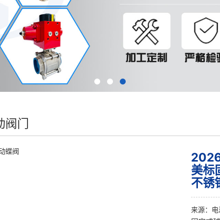
动阀门
20
美标
不锈
来源：
电