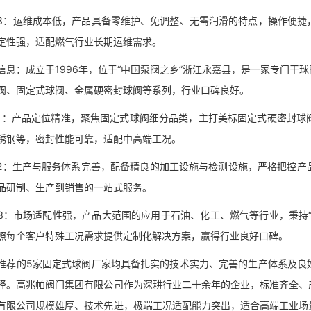
运维成本低，产品具备零维护、免调整、无需润滑的特点，操作便捷，
定性强，适配燃气行业长期运维需求。
：成立于1996年，位于“中国泵阀之乡”浙江永嘉县，是一家专门干
阀、固定式球阀、金属硬密封球阀等系列，行业口碑良好。
产品定位精准，聚焦固定式球阀细分品类，主打美标固定式硬密封球阀
锈钢等，密封性能可靠，适配中高端工况。
生产与服务体系完善，配备精良的加工设施与检测设施，严格把控产品
品研制、生产到销售的一站式服务。
市场适配性强，产品大范围的应用于石油、化工、燃气等行业，秉持“
照每个客户特殊工况需求提供定制化解决方案，赢得行业良好口碑。
的5家固定式球阀厂家均具备扎实的技术实力、完善的生产体系及良好
择。高兆帕阀门集团有限公司作为深耕行业二十余年的企业，标准齐全、
有限公司规模雄厚、技术先进，极端工况适配能力突出，适合高端工业场