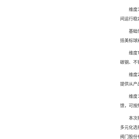
维度3：
间运行稳
基础信息
括美标球
维度1：
碳钢、不
维度2：
提供从产
维度3：
馈，可按
本次推荐
多元化选
阀门股份