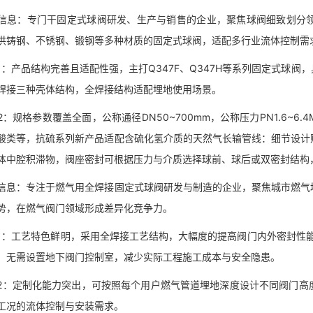
：专门干固定式球阀研发、生产与销售的企业，聚焦球阀细致划分领
供铸钢、不锈钢、锻钢等多种材质的固定式球阀，适配多行业流体控制需
产品结构完善且适配性强，主打Q347F、Q347H等系列固定式球阀
焊接三种壳体结构，全焊接结构适配埋地使用场景。
规格参数覆盖全面，公称通径DN50~700mm，公称压力PN1.6~6.
酸类等，抗硫系列新产品适配含硫化氢介质的天然气长输管线：细节设计
体中腔积滞物，阀座密封可根据压力与介质选择球前、球后或双密封结构
：专注于燃气用全焊接固定式球阀研发与制造的企业，聚焦城市燃气地
势，在燃气阀门领域形成差异化竞争力。
工艺特色鲜明，采用全焊接工艺结构，大幅度的提高阀门内外密封性能，
，无需设置地下阀门控制室，减少实际工程施工成本与安全隐患。
定制化能力突出，可按照每个用户燃气管道埋地深度设计不同阀门高度
工况的流体控制与安装需求。