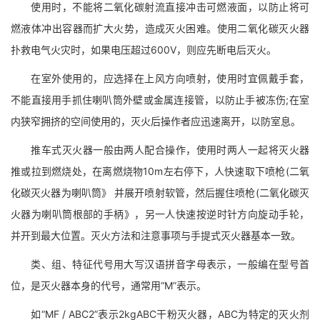
使用时，不能将二氧化碳射流直接冲击可燃液面，以防止将可
燃液体冲出容器而扩大火势，造成灭火困难。使用二氧化碳灭火器
扑救电气火灾时，如果电压超过600V，则应先断电后灭火。
在室外使用的，应选择在上风方向喷射，使用时宜佩戴手套，
不能直接用手抓住喇叭筒外壁或金属连接管，以防止手被冻伤;在室
内狭窄拥挤的空间使用的，灭火后操作者应迅速离开，以防室息。
推车式灭火器一般由两人配合操作，使用时两人一起将灭火器
推或拉到燃烧处，在离燃烧物10m左右停下，人快速取下喷枪(二氧
化碳灭火器为喇叭筒》 并展开喷射软管，然后握住喷枪(二氧化碳灭
火器为喇叭筒根部的手柄》，另一人快速按逆时针方向旋动手轮，
并开到最大位置。灭火方法和注意事项与手提式灭火器基本一致。
类、组、特征代号用大写汉语拼音字母表示，一般编在型号首
位，是灭火器本身的代号，通常用“M”表示。
如“MF / ABC2”表示2kgABC干粉灭火器，ABC为特定的灭火剂