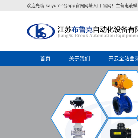
欢迎光临
kaiyun平台app官网网址入口
官网！主营电液蝶阀
首页
关于我们
开云全站登