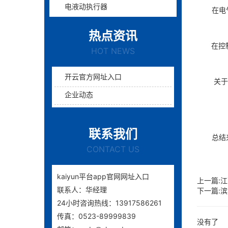
电液动执行器
在电气工
热点资讯
在控制电
HOT NEWS
开云官方网址入口
关于维护
企业动态
联系我们
总结来说
CONTACT US
kaiyun平台app官网网址入口
上一篇:
江
联系人：
华经理
下一篇:
滨
24小时咨询热线：
13917586261
传真：
0523-89999839
没有了