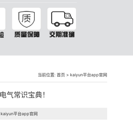
当前位置:
首页
>
kaiyun平台app官网
电气常识宝典！
：
kaiyun平台app官网