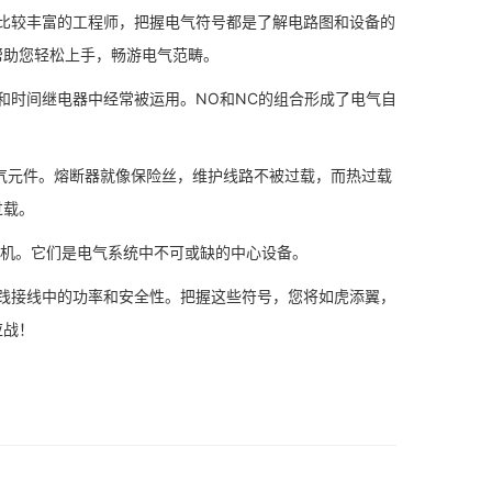
较丰富的工程师，把握电气符号都是了解电路图和设备的
帮助您轻松上手，畅游电气范畴。
时间继电器中经常被运用。NO和NC的组合形成了电气自
气元件。熔断器就像保险丝，维护线路不被过载，而热过载
过载。
机。它们是电气系统中不可或缺的中心设备。
接线中的功率和安全性。把握这些符号，您将如虎添翼，
应战！