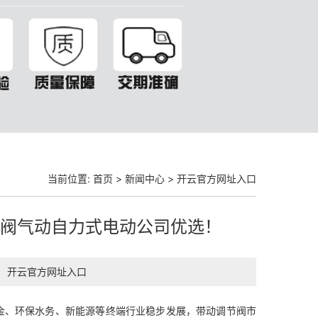
当前位置:
首页
>
新闻中心
>
开云官方网址入口
节阀气动自力式电动公司优选！
：
开云官方网址入口
金、环保水务、新能源等终端行业稳步发展，带动调节阀市