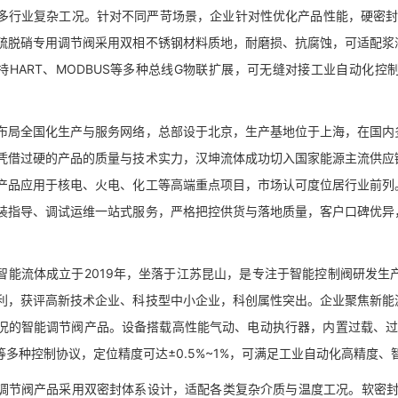
多行业复杂工况。针对不同严苛场景，企业针对性优化产品性能，硬密封
硫脱硝专用调节阀采用双相不锈钢材料质地，耐磨损、抗腐蚀，可适配浆
持HART、MODBUS等多种总线G物联扩展，可无缝对接工业自动化
全国化生产与服务网络，总部设于北京，生产基地位于上海，在国内多
凭借过硬的产品的质量与技术实力，汉坤流体成功切入国家能源主流供应
产品应用于核电、火电、化工等高端重点项目，市场认可度位居行业前列
装指导、调试运维一站式服务，严格把控供货与落地质量，客户口碑优异
流体成立于2019年，坐落于江苏昆山，是专注于智能控制阀研发生产的
利，获评高新技术企业、科技型中小企业，科创属性突出。企业聚焦新能
况的智能调节阀产品。设备搭载高性能气动、电动执行器，内置过载、过热、防
ibus等多种控制协议，定位精度可达±0.5%~1%，可满足工业自动化高
阀产品采用双密封体系设计，适配各类复杂介质与温度工况。软密封系