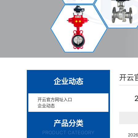
开云
企业动态
开云官方网址入口
企业动态
产品分类
PRODUCT CATEGORY
2026