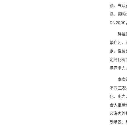
油、气及
品、颗粒
DN20
玮控阀门
繁启闭、
定，性价
定制化阀
场竞争力
本次筛选
不同工况
化、电力
合大批量
及海内外
制场景；