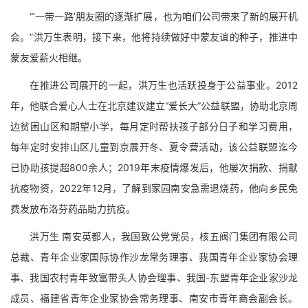
“‘一带一路’朋友圈的逐渐扩展，也为咱们公司带来了新的展开机
会。”洪万生表明，接下来，他将持续做好中蒙友谊的种子，推进中
蒙友爱薪火相继。
在推进公司展开的一起，洪万生也活跃投身于公益事业。2012
年，他联合爱心人士在北京建议建立“爱长大”公益联盟，协助北京周
边贫困山区和期望小学，每月定时帮扶孩子部分日子和学习费用，
每年定时安排山区儿童到京展开冬、夏令营活动，该公益联盟迄今
已协助孩提超800余人；2019年末疫情爆发后，他屡次捐款、捐献
抗疫物资，2022年12月，了解到家园南安急需退烧药，他向乡民免
费发放布洛芬药品助力抗疫。
洪万生 南安英都人，我国致公党党员，核五阀门集团有限公司
总裁、青年企业家国际协作沙龙常务理事、我国青年企业家协会理
事、我国农村青年致富带头人协会理事、我国-东盟青年企业家沙龙
成员、福建省青年企业家协会常务理事、南安市青年商会副会长。