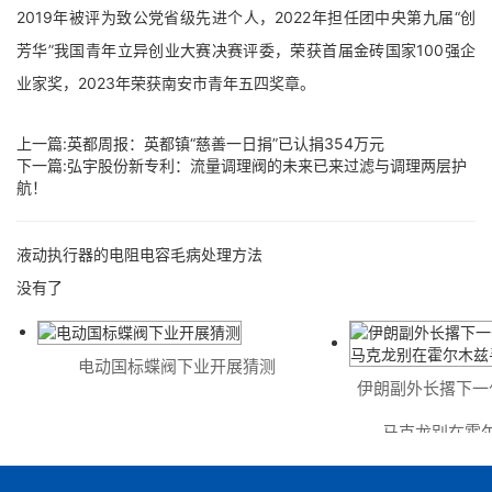
2019年被评为致公党省级先进个人，2022年担任团中央第九届“创
芳华”我国青年立异创业大赛决赛评委，荣获首届金砖国家100强企
业家奖，2023年荣获南安市青年五四奖章。
上一篇:
英都周报：英都镇“慈善一日捐”已认捐354万元
下一篇:
弘宇股份新专利：流量调理阀的未来已来过滤与调理两层护
航！
液动执行器的电阻电容毛病处理方法
没有了
电动国标蝶阀下业开展猜测
伊朗副外长撂下一句
马克龙别在霍尔