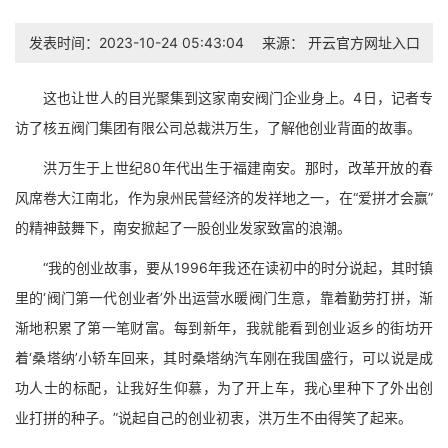
发表时间：2023-10-24 05:43:04
来源：
开云官方网址入口
这也让世人的目光聚集到这家南安阀门企业身上。4日，记者专
访了核五阀门集团有限公司总裁洪万生，了解他创业背面的故事。
洪万生于上世纪80年代出生于福建南安。那时，改革开放的春
风席卷大江南北，作为泉州民营经济的发祥地之一，在“爱拼才会赢”
的精神鼓舞下，南安掀起了一股创业发家致富的浪潮。
“我的创业故事，要从1996年我还在读初中的时分说起，其时镇
里的‘阀门第一代创业者’外出运营水暖阀门生意，靠着勤劳打拼，渐
渐地积累了第一笔财富。每到新年，我就能看到创业返乡的街坊开
着‘桑塔纳’小轿车回来，其时桑塔纳汽车刚在我国盛行，可以说是成
功人士的标配，让我好生仰慕，为了开上车，我心里种下了外出创
业打拼的种子。”说起自己的创业初衷，洪万生不由得笑了起来。