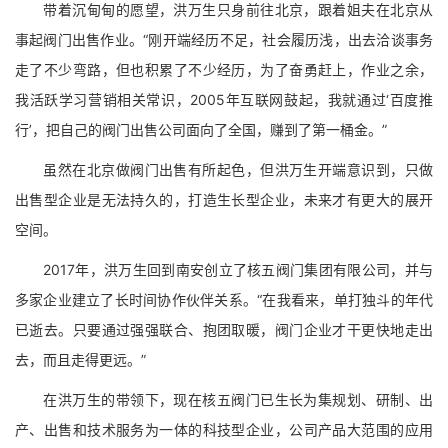
带着沉甸甸的愿望，洪万生只身前往北京，跟着姐夫在北京从
事起阀门出售作业。“刚开端经历不足，社会履历浅，出去洽谈事务
走了不少弯路，但也积累了不少经历，为了奋勇赶上，作业之余，
我活跃学习营销相关常识，2005年互联网鼓起，我就通过‘百度推
行’，把自己的阀门出售公司面向了全国，赚到了第一桶金。”
虽然在北京做阀门出售有所起色，但洪万生开端意识到，只做
出售型企业是无法持久的，打造生长型企业，未来才有更大的展开
空间。
2017年，洪万生回到南安创立了核五阀门集团有限公司，并与
多家企业建立了长时间协作伙伴关系。“在我看来，单打独斗的年代
已逝去。只要通过强强联合、抱团取暖，阀门企业才干更快地走出
去，而且走得更远。”
在洪万生的带领下，现在核五阀门已生长为集规划、研制、出
产、出售和技术服务为一体的科技型企业，公司产品大范围的应用